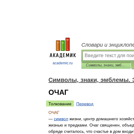
Словари и энциклоп
academic.ru
Символы, знаки, эмблемы. Энциклопедия
Символы, знаки, эмблемы.
ОЧАГ
Толкование
Перевод
ОЧАГ
—
символ
жизни
,
центр
домашнего
хозяйс
жизнью
и
предками
.
Очаг
священен
,
объе
обряде
считалось
,
что
счастье
в
дом
входи