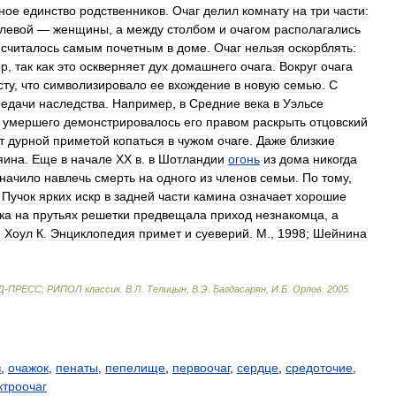
ное
единство
родственников
.
Очаг
делил
комнату
на
три
части:
левой
—
женщины
,
а
между
столбом
и
очагом
располагались
считалось
самым
почетным
в
доме
.
Очаг
нельзя
оскорблять:
ор
,
так
как
это
оскверняет
дух
домашнего
очага
.
Вокруг
очага
сту
,
что
символизировало
ее
вхождение
в
новую
семью
.
С
редачи
наследства
.
Например
,
в
Средние
века
в
Уэльсе
умершего
демонстрировалось
его
правом
раскрыть
отцовский
т
дурной
приметой
копаться
в
чужом
очаге
.
Даже
близкие
яина
.
Еще
в
начале
XX
в
.
в
Шотландии
огонь
из
дома
никогда
значило
навлечь
смерть
на
одного
из
членов
семьи
.
По
тому
,
.
Пучок
ярких
искр
в
задней
части
камина
означает
хорошие
ка
на
прутьях
решетки
предвещала
приход
незнакомца
,
а
:
Хоул
К
.
Энциклопедия
примет
и
суеверий
.
М
.,
1998
;
Шейнина
Д
-
ПРЕСС
;
РИПОЛ
классик
.
В
.
Л
.
Телицын
,
В
.
Э
.
Багдасарян
,
И
.
Б
.
Орлов
.
2005
.
з
,
очажок
,
пенаты
,
пепелище
,
первоочаг
,
сердце
,
средоточие
,
ктроочаг