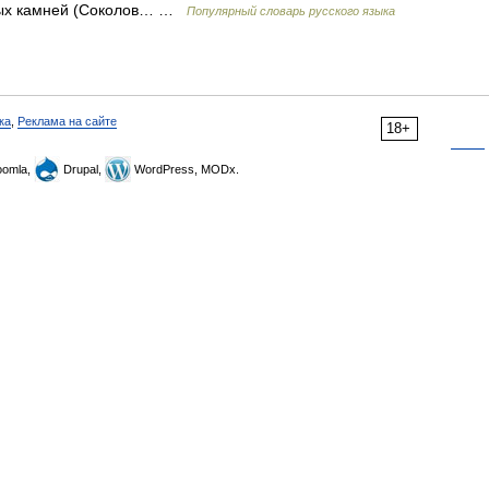
стых камней (Соколов… …
Популярный словарь русского языка
ка
,
Реклама на сайте
18+
omla,
Drupal,
WordPress, MODx.