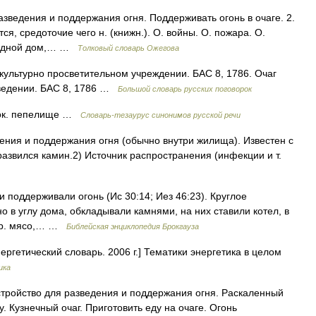
азведения и поддержания огня. Поддерживать огонь в очаге. 2.
ся, средоточие чего н. (книжн.). О. войны. О. пожара. О.
 родной дом,… …
Толковый словарь Ожегова
 культурно просветительном учреждении. БАС 8, 1786. Очаг
аведении. БАС 8, 1786 …
Большой словарь русских поговорок
сок. пепелище …
Словарь-тезаурус синонимов русской речи
ения и поддержания огня (обычно внутри жилища). Известен с
развился камин.2) Источник распространения (инфекции и т.
и поддерживали огонь (Ис 30:14; Иез 46:23). Круглое
о в углу дома, обкладывали камнями, на них ставили котел, в
апр. мясо,… …
Библейская энциклопедия Брокгауза
ергетический словарь. 2006 г.] Тематики энергетика в целом
ика
стройство для разведения и поддержания огня. Раскаленный
у. Кузнечный очаг. Приготовить еду на очаге. Огонь