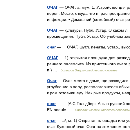
ОЧАГ
— ОЧАГ, а, муж. 1. Устройство для р
перен. Место, откуда что н. распространяет
инфекции. • Домашний (семейный) очаг
ОЧАГ
— культуры. Публ. Устар. О каком л.
просвещения. Публ. Устар. Об учебном з
очаг
— ОЧАГ, шутл. пенаты, устар., вы
ОЧАГ
— 1) открытая площадка для развед
раннего палеолита. Из пристенного очага 
п.) …
Большой Энциклопедический словарь
Очаг
— Очаг, место в доме, где разводили 
углубление в полу, располагавшееся обычн
к ром готовили еду. Нек рые продукты, н
очаг
— — [А.С.Гольдберг. Англо русский эн
EN nodule …
Справочник технического переводч
очаг
— а/, м. 1) Открытая площадка или у
очаг. Кухонный очаг. Очаг на земляном пол