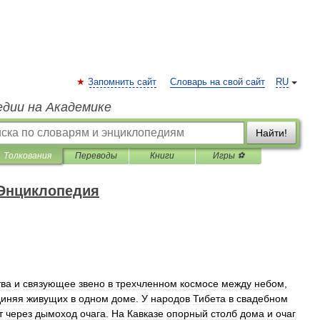
Запомнить сайт
Словарь на свой сайт
RU
едии на Академике
Найти!
Толкования
Переводы
Книги
Игры ⚽
 Энциклопедия
тва
и
связующее
звено
в
трехчленном
космосе
между
небом
,
диняя
живущих
в
одном
доме
.
У
народов
Тибета
в
свадебном
т
через
дымоход
очага
.
На
Кавказе
опорный
столб
дома
и
очаг