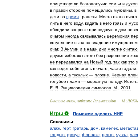
олицетворяли
благополучие
семьи
и
духов
в
правой
стороне
помещались
мужчины
,
в
дети
во
время
трапезы
.
Место
около
очага
лить
в
него
воду
,
кидать
в
него
грязь
и
мус
обводили
впервые
пришедшую
в
дом
неве
очагом
иногда
связывалась
церемония
пе
вступление
сына
во
владение
имуществом
очаг
.
В
Англии
и
в
наши
дни
многие
считаю
друзья
избегают
этого
без
разрешения
хоз
не
передавался
на
Новый
год
,
так
как
это
как
ведет
себя
огонь
в
очаге
,
часто
гадали
новости
,
а
тусклых
—
плохие
.
Черная
плен
голубое
пламя
—
морозную
погоду
.
Источ
.
Е
.
Я
.
Энциклопедия
символов
.
М
.,
2001
.
Символы
,
знаки
,
эмблемы
.
Энциклопедия
. —
М
.
:
ЛОКИ
Игры ⚽
Поможем сделать НИР
Синонимы
:
алаж
,
герт
,
гратарь
,
дом
,
камелек
,
метаста
тандыр
,
фокус
,
форнакс
,
центр
,
чувал
,
эле