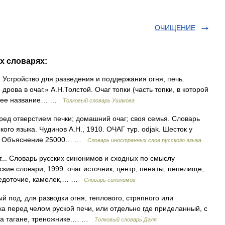
ОЧИЩЕНИЕ
х словарях:
1. Устройство для разведения и поддержания огня, печь.
рова в очаг.» А.Н.Толстой. Очаг топки (часть топки, в которой
(общее название… …
Толковый словарь Ушакова
еред отверстием печки; домашний очаг; своя семья. Словарь
ого языка. Чудинов А.Н., 1910. ОЧАГ тур. odjak. Шесток у
во. Объяснение 25000… …
Словарь иностранных слов русского языка
... Словарь русских синонимов и сходных по смыслу
ские словари, 1999. очаг источник, центр; пенаты, пепелище;
 средоточие, камелек,… …
Словарь синонимов
 под, для разводки огня, теплового, стряпного или
ка перед челом руской печи, или отдельно где приделанный, с
на тагане, треножнике.… …
Толковый словарь Даля