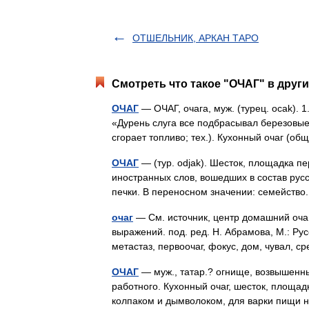
ОТШЕЛЬНИК, АРКАН ТАРО
Смотреть что такое "ОЧАГ" в други
ОЧАГ
— ОЧАГ, очага, муж. (турец. ocak). 
«Дурень слуга все подбрасывал березовые д
сгорает топливо; тех.). Кухонный очаг 
ОЧАГ
— (тур. odjak). Шесток, площадка п
иностранных слов, вошедших в состав русск
печки. В переносном значении: семейст
очаг
— См. источник, центр домашний очаг
выражений. под. ред. Н. Абрамова, М.: Рус
метастаз, первоочаг, фокус, дом, чувал,
ОЧАГ
— муж., татар.? огнище, возвышенный
работного. Кухонный очаг, шесток, площад
колпаком и дымволоком, для варки пищи 